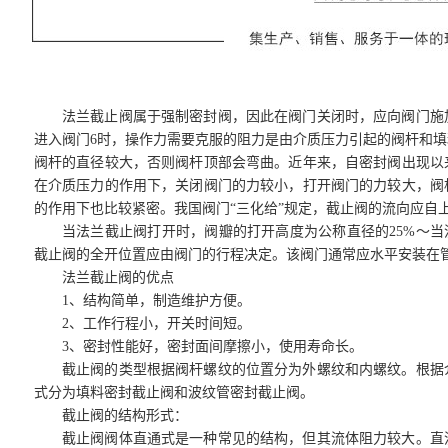
法兰截止阀属于强制密封阀，因此在阀门关闭时，应向阀门施
进入阀门6时，操作力需要克服的阻力是由介质压力引起的阀杆和
阀杆的直径较大，否则阀杆顶部会弯曲。近年来，自密封阀出现以
在介质压力的作用下，关闭阀门的力较小，打开阀门的力较大，阀
的作用下也比较紧密。我国阀门“三化给”规定，截止阀的流向应自
当法兰截止阀打开时，阀瓣的打开高度为公称直径的25%～当
截止阀的全开位置应由阀门的行程决定。该阀门通常应水平安装在
法兰截止阀的优点
1、结构简单，制造维护方便。
2、工作行程小，开关时间短。
3、密封性能好，密封面间摩擦小，使用寿命长。
截止阀的类型根据阀杆螺纹的位置分为外螺纹和内螺纹。根据
式分为填料密封截止阀和波纹管密封截止阀。
截止阀的结构形式：
截止阀阀体直通式是一种常见的结构，但其流体阻力较大。直